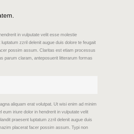
tatem.
hendrerit in vulputate velit esse molestie
 luptatum zzril delenit augue duis dolore te feugait
t facer possim assum.
Claritas est etiam processus
s parum claram, anteposuerit litterarum formas
agna aliquam erat volutpat. Ut wisi enim ad minim
um iriure dolor in hendrerit in vulputate velit
landit praesent luptatum zzril delenit augue duis
od mazim placerat facer possim assum. Typi non