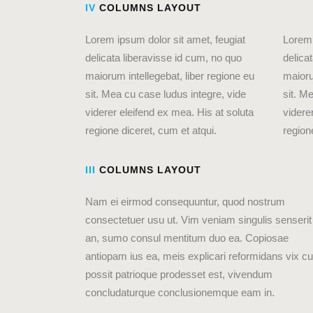
IV
COLUMNS LAYOUT
Lorem ipsum dolor sit amet, feugiat
Lorem 
delicata liberavisse id cum, no quo
delica
maiorum intellegebat, liber regione eu
maioru
sit. Mea cu case ludus integre, vide
sit. M
viderer eleifend ex mea. His at soluta
videre
regione diceret, cum et atqui.
region
III
COLUMNS LAYOUT
Nam ei eirmod consequuntur, quod nostrum
consectetuer usu ut. Vim veniam singulis senserit
an, sumo consul mentitum duo ea. Copiosae
antiopam ius ea, meis explicari reformidans vix cu
possit patrioque prodesset est, vivendum
concludaturque conclusionemque eam in.