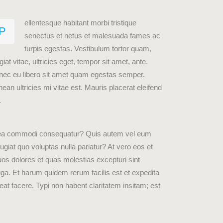
ellentesque habitant morbi tristique
P
senectus et netus et malesuada fames ac
turpis egestas. Vestibulum tortor quam,
giat vitae, ultricies eget, tempor sit amet, ante.
nec eu libero sit amet quam egestas semper.
ean ultricies mi vitae est. Mauris placerat eleifend
.
 ex ea commodi consequatur? Quis autem vel eum
ugiat quo voluptas nulla pariatur? At vero eos et
uos dolores et quas molestias excepturi sint
fuga. Et harum quidem rerum facilis est et expedita
at facere. Typi non habent claritatem insitam; est