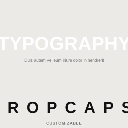
TYPOGRAPH
Duis autem vel eum iriure dolor in hendrerit
DROPCAP
CUSTOMIZABLE