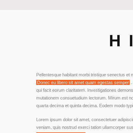
H
Pellentesque habitant morbi tristique senectus et n
Donec eu libero sit amet quam egestas semper
.
qui facit eorum claritatem. Investigationes demons
mutationem consuetudium lectorum. Mirum est not
quarta decima et quinta decima. Eodem modo typi, 
Lorem ipsum dolor sit amet, consectetuer adipisci
veniam, quis nostrud exerci tation ullamcorper sus