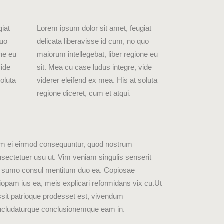
giat
Lorem ipsum dolor sit amet, feugiat
quo
delicata liberavisse id cum, no quo
one eu
maiorum intellegebat, liber regione eu
vide
sit. Mea cu case ludus integre, vide
soluta
viderer eleifend ex mea. His at soluta
regione diceret, cum et atqui.
m ei eirmod consequuntur, quod nostrum
sectetuer usu ut. Vim veniam singulis senserit
, sumo consul mentitum duo ea. Copiosae
iopam ius ea, meis explicari reformidans vix cu.Ut
sit patrioque prodesset est, vivendum
ncludaturque conclusionemque eam in.