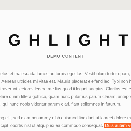
IGHLIGH
DEMO CONTENT
etus et malesuada fames ac turpis egestas. Vestibulum tortor quam, feu
 Aenean ultricies mi vitae est. Mauris placerat eleifend leo. Typi non h
traverunt lectores legere me lius quod ii legunt saepius. Claritas es
are quam littera gothica, quam nunc putamus parum claram, anteposu
qui nunc nobis videntur parum clari, fiant sollemnes in futurum.
ng elit, sed diam nonummy nibh euismod tincidunt ut laoreet dolore m
cipit lobortis nisl ut aliquip ex ea commodo consequat.
Duis autem vel