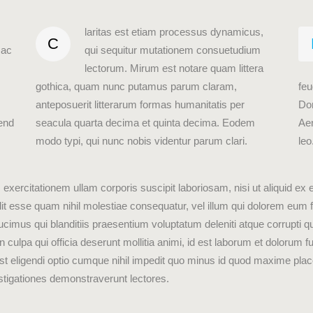
laritas est etiam processus dynamicus,
C
 ac
qui sequitur mutationem consuetudium
lectorum. Mirum est notare quam littera
gothica, quam nunc putamus parum claram,
feu
anteposuerit litterarum formas humanitatis per
Do
fend
seacula quarta decima et quinta decima. Eodem
Aen
modo typi, qui nunc nobis videntur parum clari.
leo
exercitationem ullam corporis suscipit laboriosam, nisi ut aliquid
elit esse quam nihil molestiae consequatur, vel illum qui dolorem eum f
imus qui blanditiis praesentium voluptatum deleniti atque corrupti q
in culpa qui officia deserunt mollitia animi, id est laborum et dolorum 
st eligendi optio cumque nihil impedit quo minus id quod maxime place
vestigationes demonstraverunt lectores.