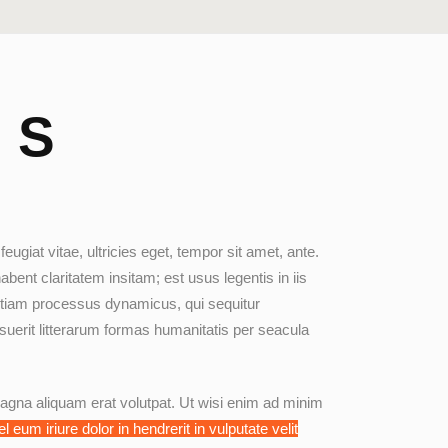
TS
giat vitae, ultricies eget, tempor sit amet, ante.
abent claritatem insitam; est usus legentis in iis
t etiam processus dynamicus, qui sequitur
erit litterarum formas humanitatis per seacula
agna aliquam erat volutpat. Ut wisi enim ad minim
 eum iriure dolor in hendrerit in vulputate velit