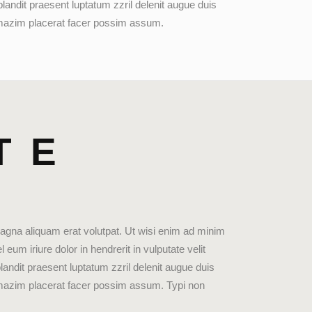
 blandit praesent luptatum zzril delenit augue duis
od mazim placerat facer possim assum.
TE
agna aliquam erat volutpat. Ut wisi enim ad minim
um iriure dolor in hendrerit in vulputate velit
landit praesent luptatum zzril delenit augue duis
od mazim placerat facer possim assum. Typi non