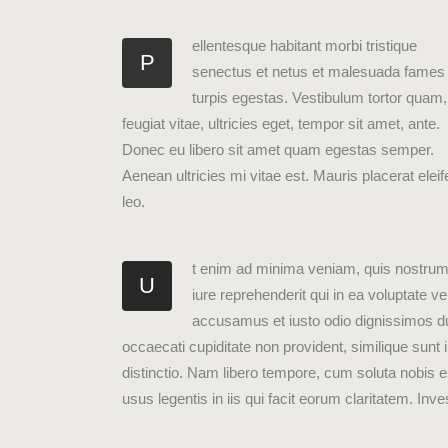
ellentesque habitant morbi tristique
P
senectus et netus et malesuada fames
turpis egestas. Vestibulum tortor quam,
feugiat vitae, ultricies eget, tempor sit amet, ante.
Donec eu libero sit amet quam egestas semper.
Aenean ultricies mi vitae est. Mauris placerat elei
leo.
t enim ad minima veniam, quis nostrum 
U
iure reprehenderit qui in ea voluptate v
accusamus et iusto odio dignissimos duc
occaecati cupiditate non provident, similique sunt 
distinctio. Nam libero tempore, cum soluta nobis e
usus legentis in iis qui facit eorum claritatem. In