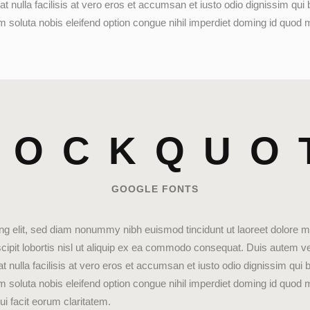
giat nulla facilisis at vero eros et accumsan et iusto odio dignissim qui
 cum soluta nobis eleifend option congue nihil imperdiet doming id qu
LOCKQUO
GOOGLE FONTS
ng elit, sed diam nonummy nibh euismod tincidunt ut laoreet dolore m
ipit lobortis nisl ut aliquip ex ea commodo consequat. Duis autem vel e
t nulla facilisis at vero eros et accumsan et iusto odio dignissim qui b
 cum soluta nobis eleifend option congue nihil imperdiet doming id qu
qui facit eorum claritatem.