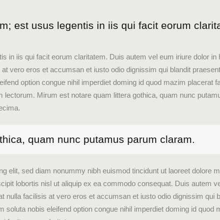
; est usus legentis in iis qui facit eorum clari
s in iis qui facit eorum claritatem. Duis autem vel eum iriure dolor in 
is at vero eros et accumsan et iusto odio dignissim qui blandit praesent
 eleifend option congue nihil imperdiet doming id quod mazim placera
 lectorum. Mirum est notare quam littera gothica, quam nunc putamu
decima.
gothica, quam nunc putamus parum claram.
ng elit, sed diam nonummy nibh euismod tincidunt ut laoreet dolore m
ipit lobortis nisl ut aliquip ex ea commodo consequat. Duis autem vel e
t nulla facilisis at vero eros et accumsan et iusto odio dignissim qui b
 cum soluta nobis eleifend option congue nihil imperdiet doming id qu