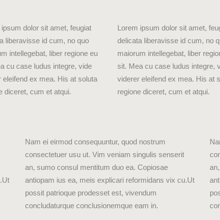
ipsum dolor sit amet, feugiat
Lorem ipsum dolor sit amet, feu
ta liberavisse id cum, no quo
delicata liberavisse id cum, no 
m intellegebat, liber regione eu
maiorum intellegebat, liber regi
ea cu case ludus integre, vide
sit. Mea cu case ludus integre, 
r eleifend ex mea. His at soluta
viderer eleifend ex mea. His at 
e diceret, cum et atqui.
regione diceret, cum et atqui.
Nam ei eirmod consequuntur, quod nostrum
Na
consectetuer usu ut. Vim veniam singulis senserit
con
an, sumo consul mentitum duo ea. Copiosae
an
.Ut
antiopam ius ea, meis explicari reformidans vix cu.Ut
ant
possit patrioque prodesset est, vivendum
pos
concludaturque conclusionemque eam in.
co