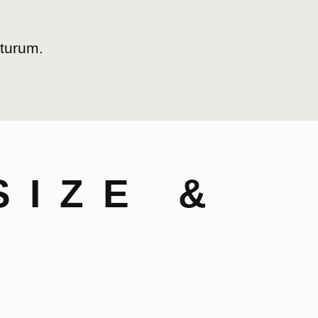
uturum.
SIZE &