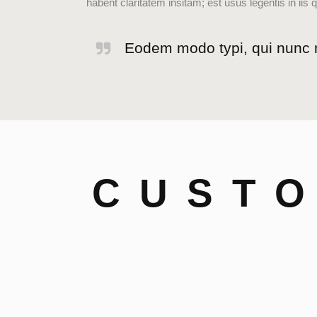
habent claritatem insitam; est usus legentis in iis 
Eodem modo typi, qui nunc no
CUSTO