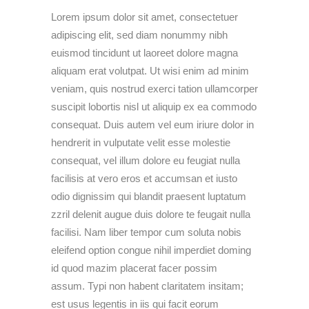
Lorem ipsum dolor sit amet, consectetuer
adipiscing elit, sed diam nonummy nibh
euismod tincidunt ut laoreet dolore magna
aliquam erat volutpat. Ut wisi enim ad minim
veniam, quis nostrud exerci tation ullamcorper
suscipit lobortis nisl ut aliquip ex ea commodo
consequat. Duis autem vel eum iriure dolor in
hendrerit in vulputate velit esse molestie
consequat, vel illum dolore eu feugiat nulla
facilisis at vero eros et accumsan et iusto
odio dignissim qui blandit praesent luptatum
zzril delenit augue duis dolore te feugait nulla
facilisi. Nam liber tempor cum soluta nobis
eleifend option congue nihil imperdiet doming
id quod mazim placerat facer possim
assum. Typi non habent claritatem insitam;
est usus legentis in iis qui facit eorum