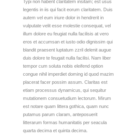
Typi non habent claritatem insitam; est usus
legentis in iis qui facit eorum claritatem. Duis
autem vel eum iriure dolor in hendrerit in
vulputate velit esse molestie consequat, vel
illum dolore eu feugiat nulla facilisis at vero
eros et accumsan et iusto odio dignissim qui
blandit praesent luptatum zzril delenit augue
duis dolore te feugait nulla facilisi. Nam liber
tempor cum soluta nobis eleifend option
congue nihil imperdiet doming id quod mazim
placerat facer possim assum. Claritas est
etiam processus dynamicus, qui sequitur
mutationem consuetudium lectorum. Mirum
est notare quam littera gothica, quam nunc
putamus parum claram, anteposuerit
litterarum formas humanitatis per seacula
quarta decima et quinta decima.