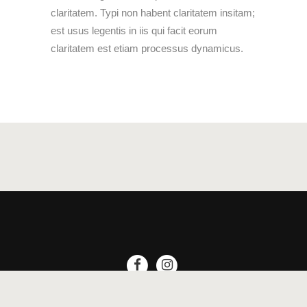
claritatem. Typi non habent claritatem insitam;
est usus legentis in iis qui facit eorum
claritatem est etiam processus dynamicus.